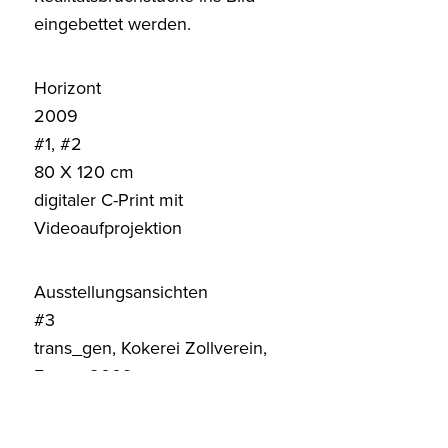
eingebettet werden.
Horizont
2009
#1, #2
80 X 120 cm
digitaler C-Print mit
Videoaufprojektion
Ausstellungsansichten
#3
trans_gen, Kokerei Zollverein,
Essen, 2009
#4
Städtische Galerie Schloss