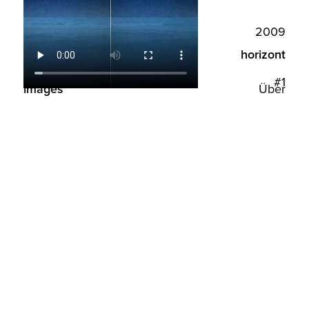
2009
horizont
#1
images
Über